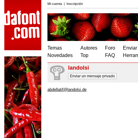
Mi cuenta
|
Inscripción
Temas
Autores
Foro
Enviar
Novedades
Top
FAQ
Herram
landolsi
Enviar un mensaje privado
abdellatif@landolsi.de