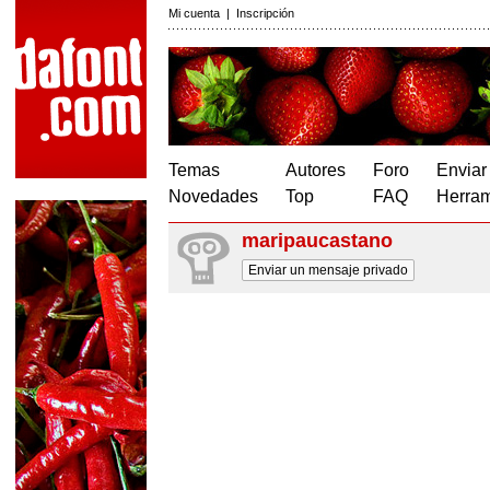
Mi cuenta
|
Inscripción
Temas
Autores
Foro
Enviar
Novedades
Top
FAQ
Herram
maripaucastano
Enviar un mensaje privado