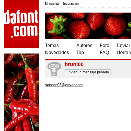
Mi cuenta
|
Inscripción
Temas
Autores
Foro
Enviar
Novedades
Top
FAQ
Herram
bruni00
Enviar un mensaje privado
sonoco03@naver.com