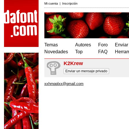
Mi cuenta
|
Inscripción
Temas
Autores
Foro
Enviar
Novedades
Top
FAQ
Herram
K2Krew
Enviar un mensaje privado
xxhmpplxx@gmail.com