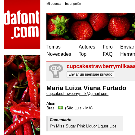
Mi cuenta
|
Inscripción
Temas
Autores
Foro
Enviar
Novedades
Top
FAQ
Herram
cupcakestrawberrymilkaa
Enviar un mensaje privado
Maria Luiza Viana Furtado
cupcakestrawberrymilk@gmail.com
Alien
Brasil
(São Luis - MA)
Comentario
I'm Miss Sugar Pink Liquor,Liquor Lips