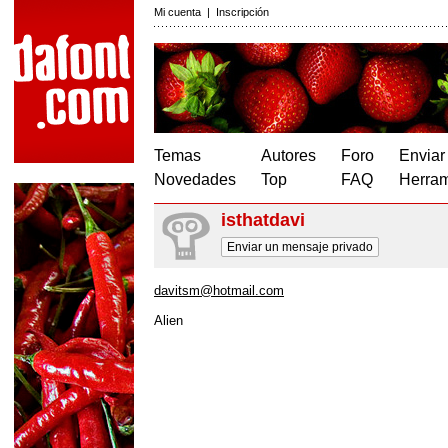
Mi cuenta
|
Inscripción
Temas
Autores
Foro
Enviar
Novedades
Top
FAQ
Herram
isthatdavi
Enviar un mensaje privado
davitsm@hotmail.com
Alien