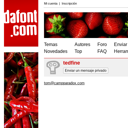
Mi cuenta
|
Inscripción
Temas
Autores
Foro
Enviar
Novedades
Top
FAQ
Herram
tedfine
Enviar un mensaje privado
tom@campparadox.com