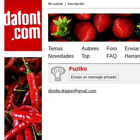
Mi cuenta
|
Inscripción
Temas
Autores
Foro
Enviar
Novedades
Top
FAQ
Herram
Fuziko
Enviar un mensaje privado
djordje.dragon@gmail.com