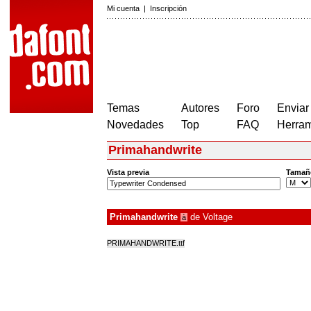
Mi cuenta
|
Inscripción
Temas
Autores
Foro
Enviar
Novedades
Top
FAQ
Herram
Primahandwrite
Vista previa
Tamañ
Primahandwrite
de
Voltage
à
PRIMAHANDWRITE.ttf