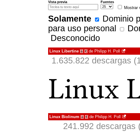
Vista previa
Fuentes
Mostrar 
Solamente
Dominio p
para uso personal
Don
Desconocido
Linux Libertine
de
Philipp H. Poll
à
€
1.635.822 descargas (
Linux Biolinum
de
Philipp H. Poll
à
€
241.992 descargas (