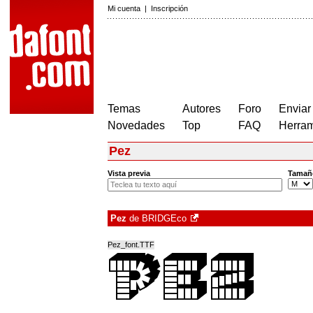
Mi cuenta
|
Inscripción
Temas
Autores
Foro
Enviar
Novedades
Top
FAQ
Herram
Pez
Vista previa
Tamañ
Pez
de
BRIDGEco
Pez_font.TTF