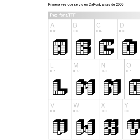
Primera vez que se vio en DaFont: antes de 2005
Pez_font.TTF