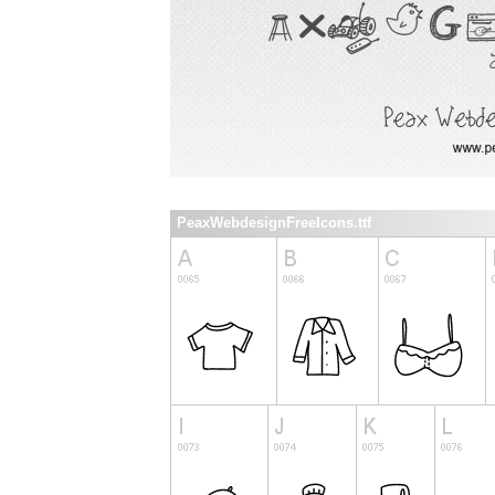
PeaxWebdesignFreeIcons.ttf