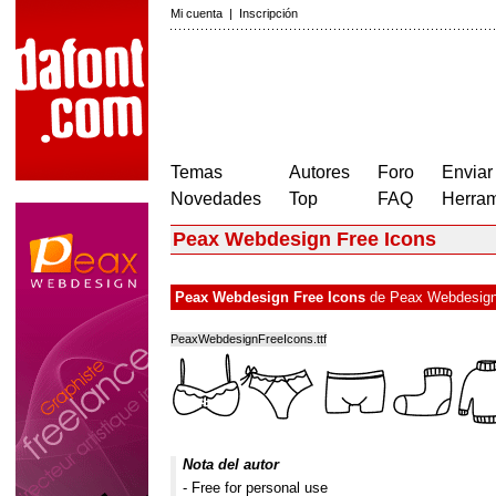
Mi cuenta
|
Inscripción
Temas
Autores
Foro
Enviar
Novedades
Top
FAQ
Herram
Peax Webdesign Free Icons
Peax Webdesign Free Icons
de
Peax Webdesig
PeaxWebdesignFreeIcons.ttf
Nota del autor
- Free for personal use