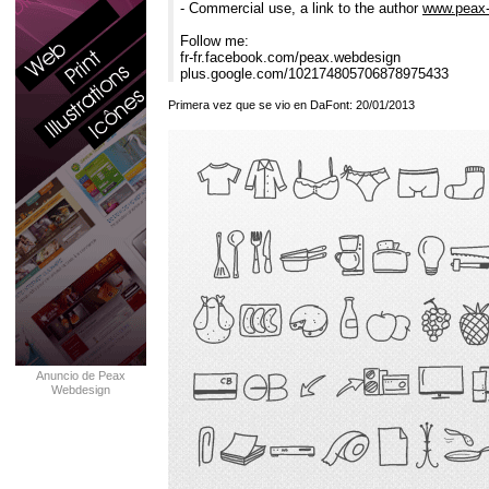
- Commercial use, a link to the author
www.peax
Follow me:
fr-fr.facebook.com/peax.webdesign
plus.google.com/102174805706878975433
Primera vez que se vio en DaFont: 20/01/2013
Anuncio de Peax
Webdesign