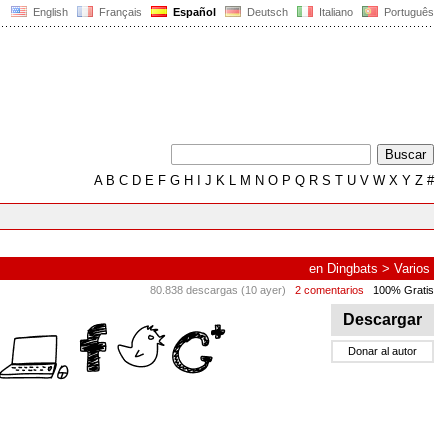
English
Français
Español
Deutsch
Italiano
Português
A
B
C
D
E
F
G
H
I
J
K
L
M
N
O
P
Q
R
S
T
U
V
W
X
Y
Z
#
en
Dingbats
>
Varios
80.838 descargas (10 ayer)
2 comentarios
100% Gratis
Descargar
Donar al autor