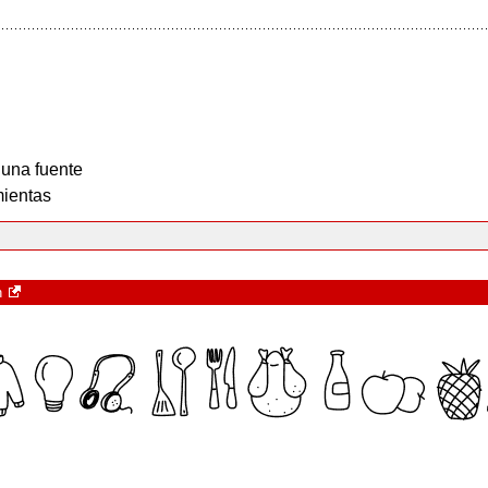
 una fuente
ientas
n