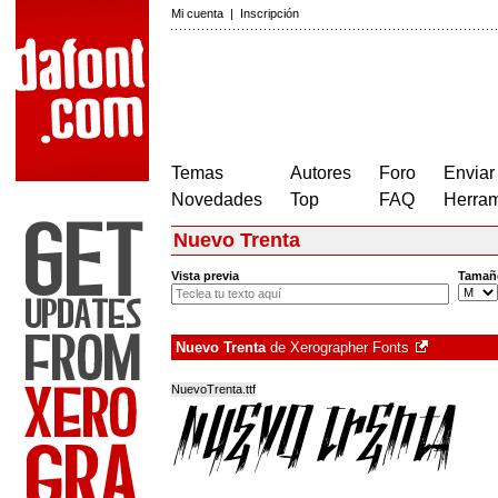
Mi cuenta
|
Inscripción
Temas
Autores
Foro
Enviar
Novedades
Top
FAQ
Herram
Nuevo Trenta
Vista previa
Tamañ
Nuevo Trenta
de
Xerographer Fonts
NuevoTrenta.ttf