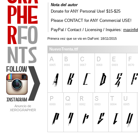
Nota del autor
Donate for ANY Personal Use! $15-$25
Please CONTACT for ANY Commercial USE!
PayPal / Contact / Licensing / Inquiries:
maxinfe
Primera vez que se vio en DaFont: 18/11/2015
NuevoTrenta.ttf
Anuncio de
XEROGRAPHER
FONTS