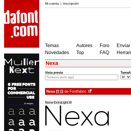
Mi cuenta
|
Inscripción
Temas
Autores
Foro
Enviar
Novedades
Top
FAQ
Herram
Nexa
Vista previa
Tamañ
Nexa
de
Fontfabric
à
€
Nexa-ExtraLight.ttf