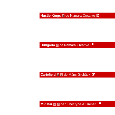
Hustle Kings
de
Namara Creative
à
Hullgaria
de
Namara Creative
€
Cartefield
de
Måns Grebäck
à
€
Midstar
de
Subectype & Orenari
à
€