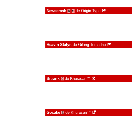
Newscrash
de
Origin Type
à
€
Heavin Stalyn
de
Gilang Ternadho
Bitrank
de
Khurasan™
€
Gocake
de
Khurasan™
€