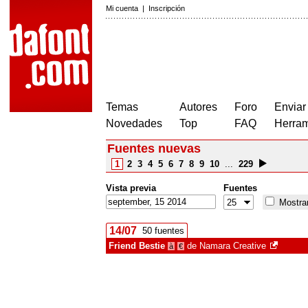
Mi cuenta
|
Inscripción
Temas
Autores
Foro
Enviar
Novedades
Top
FAQ
Herram
Fuentes nuevas
1
2
3
4
5
6
7
8
9
10
...
229
Vista previa
Fuentes
Mostrar
14/07
50 fuentes
Friend Bestie
de
Namara Creative
à
€