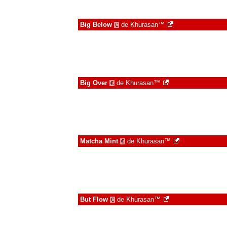
Big Below
de
Khurasan™
€
Big Over
de
Khurasan™
€
Matcha Mint
de
Khurasan™
€
But Flow
de
Khurasan™
€