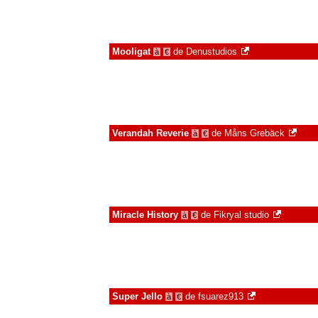
Mooligat
de
Denustudios
à
€
Verandah Reverie
de
Måns Grebäck
à
€
Miracle History
de
Fikryal studio
à
€
Super Jello
de
fsuarez913
à
€