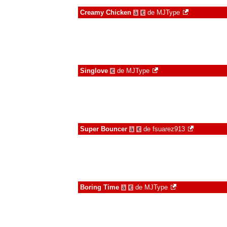
Creamy Chicken
de
MJType
à
€
Singlove
de
MJType
€
Super Bouncer
de
fsuarez913
à
€
Boring Time
de
MJType
à
€