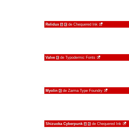
Relidux
de
Chequered Ink
à
€
Valve
de
Typodermic Fonts
€
Myolin
de
Zarma Type Foundry
€
Shizuoka Cyberpunk
de
Chequered Ink
à
€