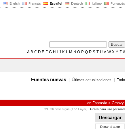
English
Français
Español
Deutsch
Italiano
Português
A
B
C
D
E
F
G
H
I
J
K
L
M
N
O
P
Q
R
S
T
U
V
W
X
Y
Z
#
Fuentes nuevas
|
Últimas actualizaciones
|
Todo
en
Fantasía
>
Groovy
33.836 descargas (1.511 ayer)
Gratis para uso personal
Descargar
Donar al autor