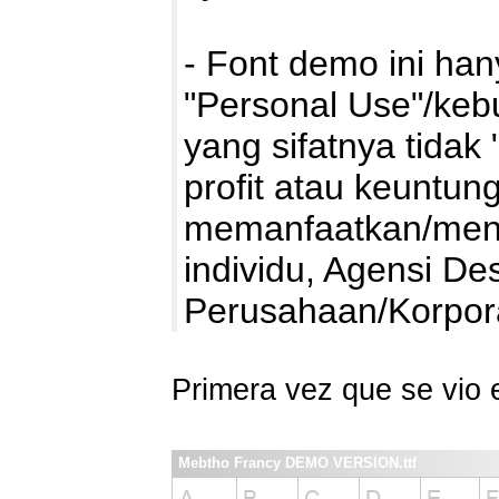
- Font demo ini ha
"Personal Use"/kebu
yang sifatnya tidak 
profit atau keuntung
memanfaatkan/mengg
individu, Agensi De
Perusahaan/Korpo
Primera vez que se vio
Mebtho Francy DEMO VERSION.ttf