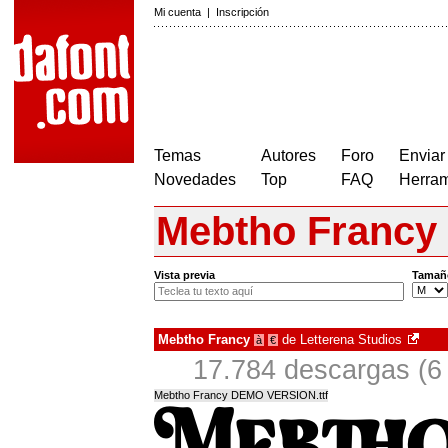
Mi cuenta
|
Inscripción
Temas
Autores
Foro
Enviar
Novedades
Top
FAQ
Herram
Mebtho Francy
Vista previa
Tamañ
Mebtho Francy
de
Letterena Studios
à
€
17.784 descargas (6
Mebtho Francy DEMO VERSION.ttf