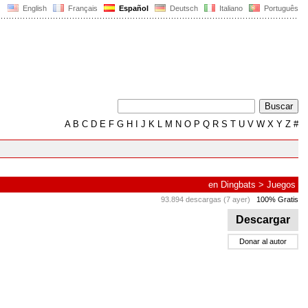
English
Français
Español
Deutsch
Italiano
Português
A
B
C
D
E
F
G
H
I
J
K
L
M
N
O
P
Q
R
S
T
U
V
W
X
Y
Z
#
en
Dingbats
>
Juegos
93.894 descargas (7 ayer)
100% Gratis
Descargar
Donar al autor