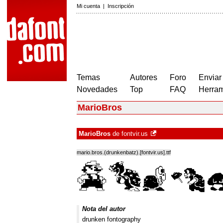
Mi cuenta
|
Inscripción
Temas
Autores
Foro
Enviar
Novedades
Top
FAQ
Herram
MarioBros
MarioBros
de
fontvir.us
mario.bros.(drunkenbatz).[fontvir.us].ttf
Nota del autor
drunken fontography