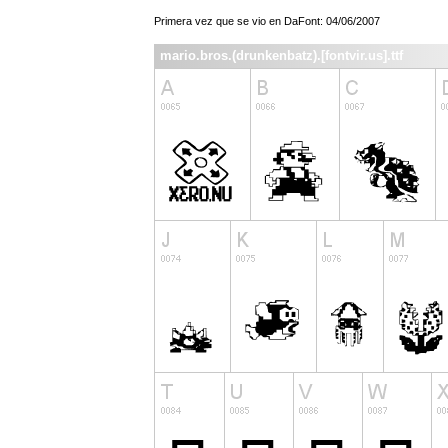
Primera vez que se vio en DaFont: 04/06/2007
mario.bros.(drunkenbatz).[fontvir.us].ttf