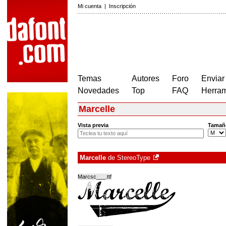
Mi cuenta
|
Inscripción
Temas
Autores
Foro
Enviar
Novedades
Top
FAQ
Herram
Marcelle
Vista previa
Tamañ
Marcelle
de
StereoType
Marcsc___.ttf