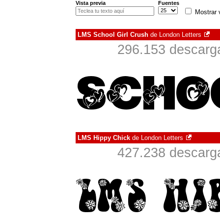
Vista previa
Fuentes
Mostrar 
LMS School Girl Crush
de
London Letters
296.153 descarga
LMS Hippy Chick
de
London Letters
427.238 descarga