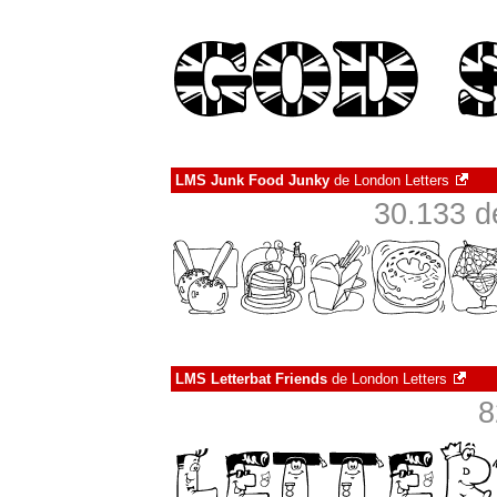
LMS Junk Food Junky
de
London Letters
30.133 d
LMS Letterbat Friends
de
London Letters
8