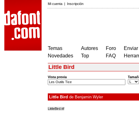
Mi cuenta
|
Inscripción
Temas
Autores
Foro
Enviar
Novedades
Top
FAQ
Herram
Little Bird
Vista previa
Tamañ
Little Bird
de
Benjamin Wyler
LittleBird.ttf