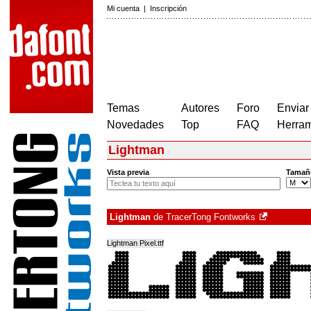
Mi cuenta
|
Inscripción
Temas
Autores
Foro
Enviar
Novedades
Top
FAQ
Herram
Lightman
Vista previa
Tamañ
Lightman
de
TracerTong Fontworks
Lightman Pixel.ttf