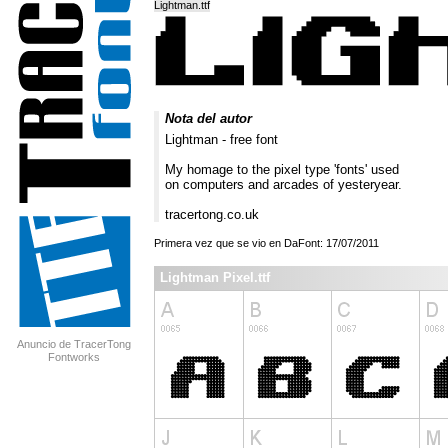
Lightman.ttf
Nota del autor
Lightman - free font
My homage to the pixel type 'fonts' used
on computers and arcades of yesteryear.
tracertong.co.uk
Primera vez que se vio en DaFont: 17/07/2011
Lightman Pixel.ttf
Anuncio de TracerTong
Fontworks