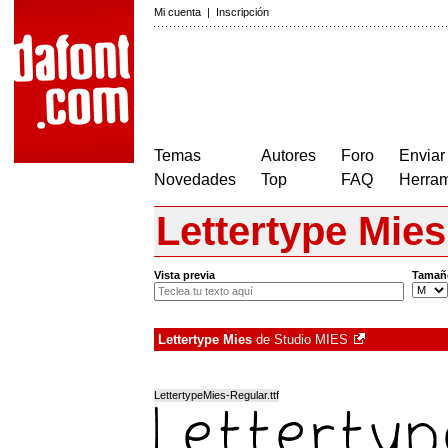
Mi cuenta
|
Inscripción
Temas
Autores
Foro
Enviar
Novedades
Top
FAQ
Herram
Lettertype Mies
Vista previa
Tamañ
Lettertype Mies
de
Studio MIES
LettertypeMies-Regular.ttf