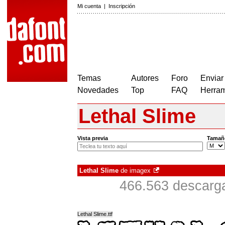
Mi cuenta
|
Inscripción
Temas
Autores
Foro
Enviar
Novedades
Top
FAQ
Herram
Lethal Slime
Vista previa
Tamañ
Lethal Slime
de
imagex
466.563 descarga
Lethal Slime.ttf