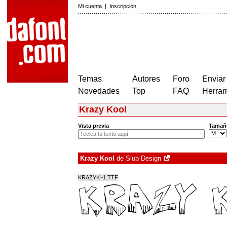
Mi cuenta
|
Inscripción
Temas
Autores
Foro
Enviar
Novedades
Top
FAQ
Herram
Krazy Kool
Vista previa
Tamañ
Krazy Kool
de
Slub Design
KRAZYK~1.TTF