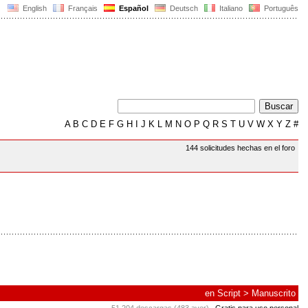
English
Français
Español
Deutsch
Italiano
Português
A
B
C
D
E
F
G
H
I
J
K
L
M
N
O
P
Q
R
S
T
U
V
W
X
Y
Z
#
144 solicitudes hechas en el foro
en
Script
>
Manuscrito