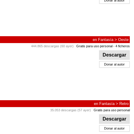
Donar al autor
en
Fantasía
>
Oeste
444.865 descargas (60 ayer)
Gratis para uso personal
- 4 ficheros
Descargar
Donar al autor
en
Fantasía
>
Retro
35.053 descargas (57 ayer)
Gratis para uso personal
Descargar
Donar al autor