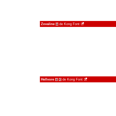
Zovaline
de
Kong Font
à
Hellvore
de
Kong Font
à
€