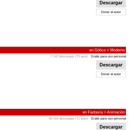
Descargar
Donar al autor
en
Gótico
>
Moderno
7.142 descargas (75 ayer)
Gratis para uso personal
Descargar
Donar al autor
en
Fantasía
>
Animación
30.416 descargas (71 ayer)
Gratis para uso personal
Descargar