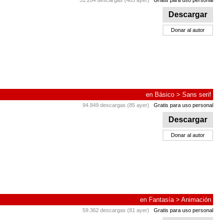
51.204 descargas (483 ayer)
Gratis para uso personal
Descargar
Donar al autor
en
Básico
>
Sans serif
94.849 descargas (85 ayer)
Gratis para uso personal
Descargar
Donar al autor
en
Fantasía
>
Animación
59.362 descargas (81 ayer)
Gratis para uso personal