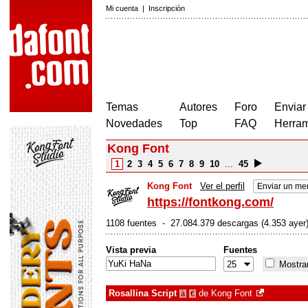
Mi cuenta
|
Inscripción
Temas
Autores
Foro
Enviar
Novedades
Top
FAQ
Herram
Kong Font
1
2
3
4
5
6
7
8
9
10
...
45
Kong Font
Ver el perfil
Enviar un me
https://fontkong.com/
1108 fuentes - 27.084.379 descargas (4.353 ayer
Vista previa
Fuentes
Mostrar
Rosallina Script
de
Kong Font
à
€