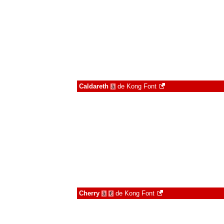
Caldareth
de
Kong Font
à
Cherry
de
Kong Font
à
€