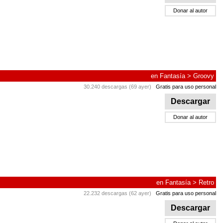
Donar al autor
en
Fantasía
>
Groovy
30.240 descargas (69 ayer)
Gratis para uso personal
Descargar
Donar al autor
en
Fantasía
>
Retro
22.232 descargas (62 ayer)
Gratis para uso personal
Descargar