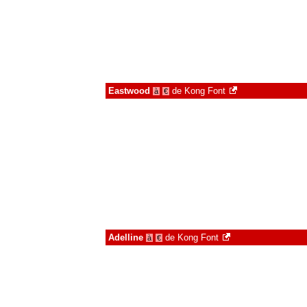
Eastwood
de
Kong Font
à
€
Adelline
de
Kong Font
à
€