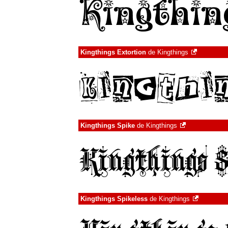
Kingthings Extortion
de
Kingthings
Kingthings Spike
de
Kingthings
Kingthings Spikeless
de
Kingthings