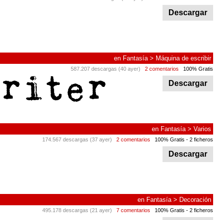
Descargar
en
Fantasía
>
Máquina de escribir
587.207 descargas (40 ayer)
2 comentarios
100% Gratis
Descargar
en
Fantasía
>
Varios
174.567 descargas (37 ayer)
2 comentarios
100% Gratis
- 2 ficheros
Descargar
en
Fantasía
>
Decoración
495.178 descargas (21 ayer)
7 comentarios
100% Gratis
- 2 ficheros