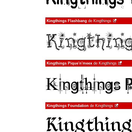
Kingthings Flashbang
de
Kingthings
Kingthings Pique'n'meex
de
Kingthings
Kingthings Foundation
de
Kingthings