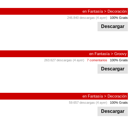
en
Fantasía
>
Decoración
246.840 descargas (4 ayer)
100% Gratis
Descargar
en
Fantasía
>
Groovy
263.627 descargas (4 ayer)
7 comentarios
100% Gratis
Descargar
en
Fantasía
>
Decoración
59.657 descargas (4 ayer)
100% Gratis
Descargar