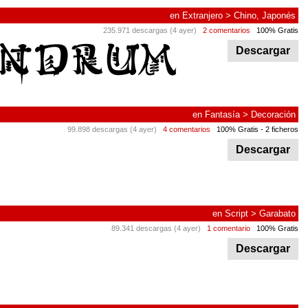
en
Extranjero
>
Chino, Japonés
235.971 descargas (4 ayer)
2 comentarios
100% Gratis
Descargar
en
Fantasía
>
Decoración
99.898 descargas (4 ayer)
4 comentarios
100% Gratis
- 2 ficheros
Descargar
en
Script
>
Garabato
89.341 descargas (4 ayer)
1 comentario
100% Gratis
Descargar