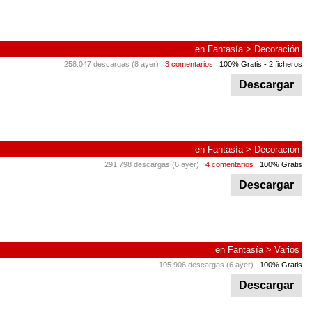
en
Fantasía
>
Decoración
258.047 descargas (8 ayer)
3 comentarios
100% Gratis
- 2 ficheros
Descargar
en
Fantasía
>
Decoración
291.798 descargas (6 ayer)
4 comentarios
100% Gratis
Descargar
en
Fantasía
>
Varios
105.906 descargas (6 ayer)
100% Gratis
Descargar