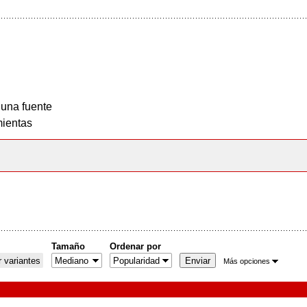
 una fuente
ientas
Tamaño
Ordenar por
 variantes
Más opciones