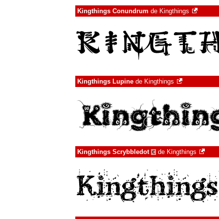
Kingthings Conundrum
de
Kingthings
Kingthings Lupine
de
Kingthings
Kingthings Scrybbledot
de
Kingthings
€