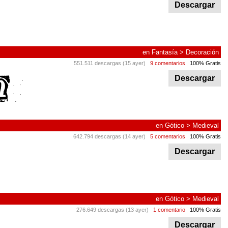
Descargar
en
Fantasía
>
Decoración
551.511 descargas (15 ayer)
9 comentarios
100% Gratis
Descargar
en
Gótico
>
Medieval
642.794 descargas (14 ayer)
5 comentarios
100% Gratis
Descargar
en
Gótico
>
Medieval
276.649 descargas (13 ayer)
1 comentario
100% Gratis
Descargar