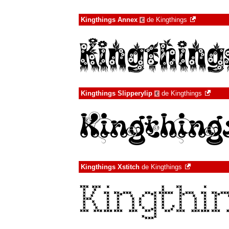
Kingthings Annex
de
Kingthings
€
Kingthings Slipperylip
de
Kingthings
€
Kingthings Xstitch
de
Kingthings