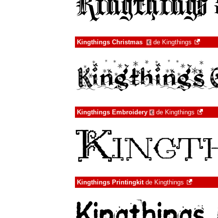
Kingthings Christmas
de
Kingthings
€
Kingthings Embroidery
de
Kingthings
€
Kingthings Printingkit
de
Kingthings