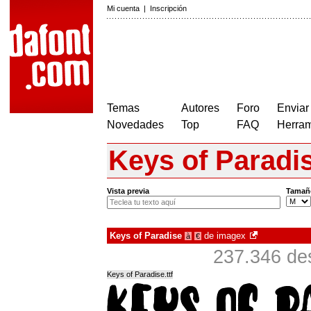
Mi cuenta
|
Inscripción
Temas
Autores
Foro
Enviar
Novedades
Top
FAQ
Herram
Keys of Paradi
Vista previa
Tamañ
Keys of Paradise
de
imagex
à
€
237.346 de
Keys of Paradise.ttf