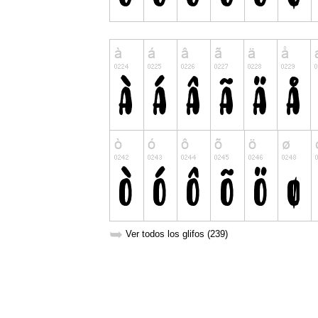
➥
Ver todos los glifos (239)