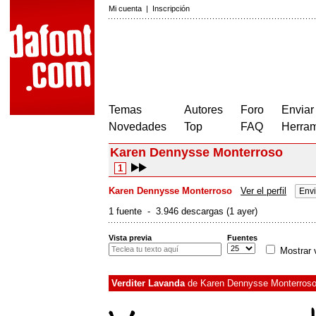
Mi cuenta
|
Inscripción
Temas
Autores
Foro
Enviar
Novedades
Top
FAQ
Herram
Karen Dennysse Monterroso
1
Karen Dennysse Monterroso
Ver el perfil
Envi
1 fuente - 3.946 descargas (1 ayer)
Vista previa
Fuentes
Mostrar 
Verditer Lavanda
de
Karen Dennysse Monterros