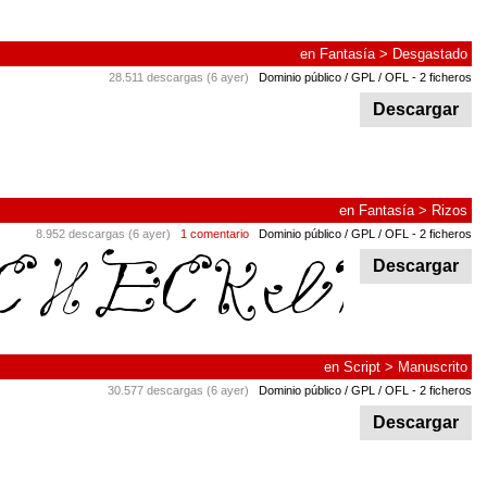
en
Fantasía
>
Desgastado
28.511 descargas (6 ayer)
Dominio público / GPL / OFL
- 2 ficheros
Descargar
en
Fantasía
>
Rizos
8.952 descargas (6 ayer)
1 comentario
Dominio público / GPL / OFL
- 2 ficheros
Descargar
en
Script
>
Manuscrito
30.577 descargas (6 ayer)
Dominio público / GPL / OFL
- 2 ficheros
Descargar