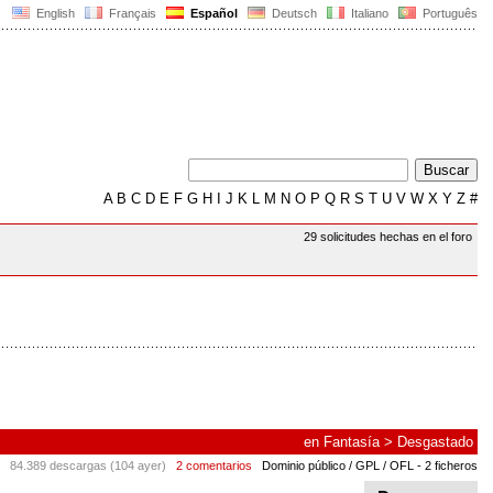
English
Français
Español
Deutsch
Italiano
Português
A
B
C
D
E
F
G
H
I
J
K
L
M
N
O
P
Q
R
S
T
U
V
W
X
Y
Z
#
29 solicitudes hechas en el foro
en
Fantasía
>
Desgastado
84.389 descargas (104 ayer)
2 comentarios
Dominio público / GPL / OFL
- 2 ficheros