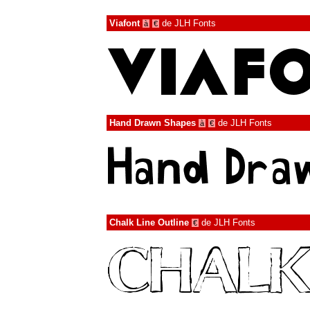
Viafont
de
JLH Fonts
à
€
Hand Drawn Shapes
de
JLH Fonts
à
€
Chalk Line Outline
de
JLH Fonts
€