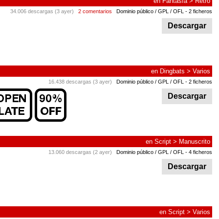
en
Fantasía
>
Retro
34.006 descargas (3 ayer)
2 comentarios
Dominio público / GPL / OFL
- 2 ficheros
Descargar
en
Dingbats
>
Varios
16.438 descargas (3 ayer)
Dominio público / GPL / OFL
- 2 ficheros
Descargar
en
Script
>
Manuscrito
13.060 descargas (2 ayer)
Dominio público / GPL / OFL
- 4 ficheros
Descargar
en
Script
>
Varios