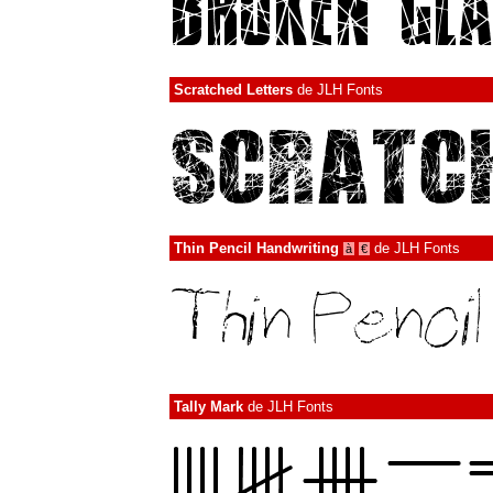
Scratched Letters
de
JLH Fonts
Thin Pencil Handwriting
de
JLH Fonts
à
€
Tally Mark
de
JLH Fonts