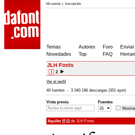
Mi cuenta
|
Inscripción
Temas
Autores
Foro
Enviar
Novedades
Top
FAQ
Herram
JLH Fonts
1
2
Ver el perfil
40 fuentes - 3.340.196 descargas (301 ayer)
Vista previa
Fuentes
Mostrar
Aquifer
de
JLH Fonts
à
€