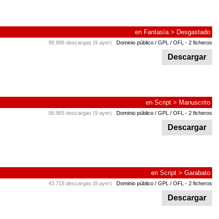
en
Fantasía
>
Desgastado
98.996 descargas (9 ayer)
Dominio público / GPL / OFL
- 2 ficheros
Descargar
en
Script
>
Manuscrito
56.965 descargas (9 ayer)
Dominio público / GPL / OFL
- 2 ficheros
Descargar
en
Script
>
Garabato
43.718 descargas (8 ayer)
Dominio público / GPL / OFL
- 2 ficheros
Descargar