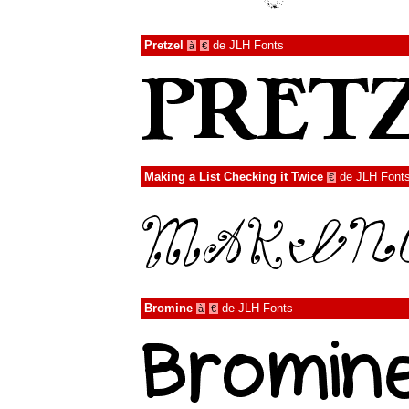
Pretzel
de
JLH Fonts
à
€
Making a List Checking it Twice
de
JLH Font
€
Bromine
de
JLH Fonts
à
€