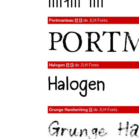
Portmanteau
de
JLH Fonts
à
€
Halogen
de
JLH Fonts
à
€
Grunge Handwriting
de
JLH Fonts
€