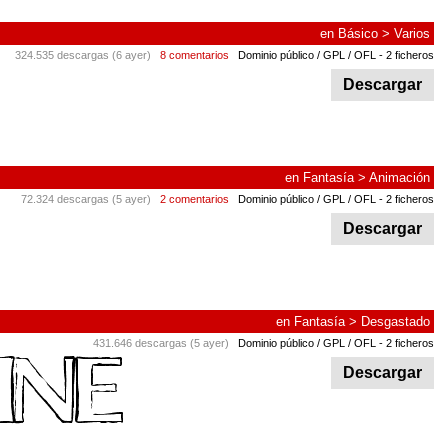
en
Básico
>
Varios
324.535 descargas (6 ayer)
8 comentarios
Dominio público / GPL / OFL
- 2 ficheros
Descargar
en
Fantasía
>
Animación
72.324 descargas (5 ayer)
2 comentarios
Dominio público / GPL / OFL
- 2 ficheros
Descargar
en
Fantasía
>
Desgastado
431.646 descargas (5 ayer)
Dominio público / GPL / OFL
- 2 ficheros
Descargar