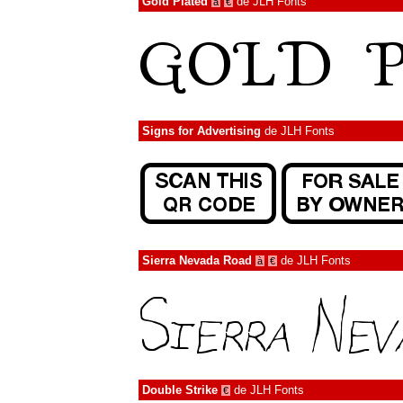
Gold Plated
de
JLH Fonts
à
€
Signs for Advertising
de
JLH Fonts
Sierra Nevada Road
de
JLH Fonts
à
€
Double Strike
de
JLH Fonts
€