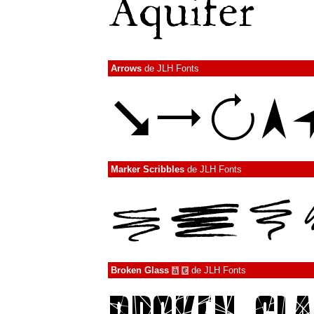
Arrows
de
JLH Fonts
Marker Scribbles
de
JLH Fonts
Broken Glass
de
JLH Fonts
à
€