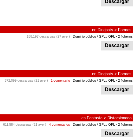
Descargar
en
Dingbats
>
Formas
158.197 descargas (27 ayer)
Dominio público / GPL / OFL
- 2 ficheros
Descargar
en
Dingbats
>
Formas
372.099 descargas (21 ayer)
1 comentario
Dominio público / GPL / OFL
- 2 ficheros
Descargar
en
Fantasía
>
Distorsionado
611.584 descargas (21 ayer)
4 comentarios
Dominio público / GPL / OFL
- 2 ficheros
Descargar