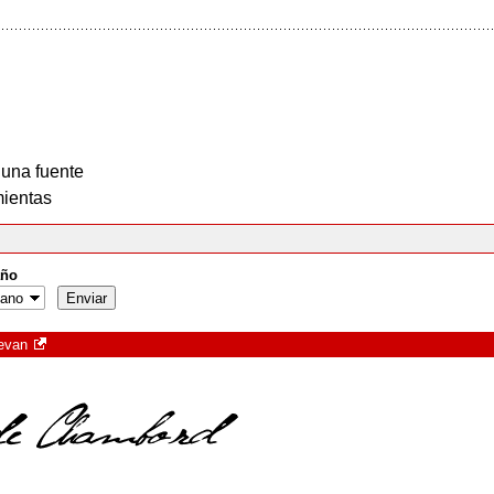
 una fuente
ientas
ño
revan