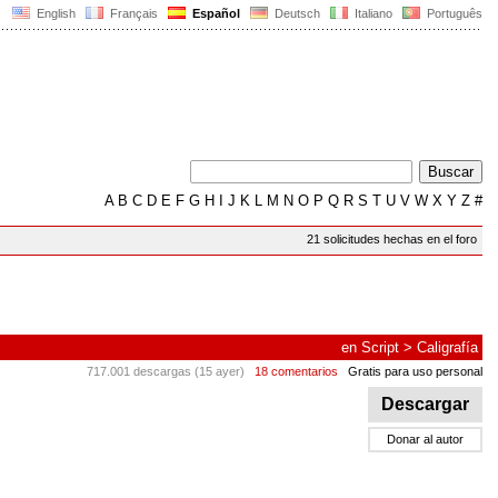
English
Français
Español
Deutsch
Italiano
Português
A
B
C
D
E
F
G
H
I
J
K
L
M
N
O
P
Q
R
S
T
U
V
W
X
Y
Z
#
21 solicitudes hechas en el foro
en
Script
>
Caligrafía
717.001 descargas (15 ayer)
18 comentarios
Gratis para uso personal
Descargar
Donar al autor