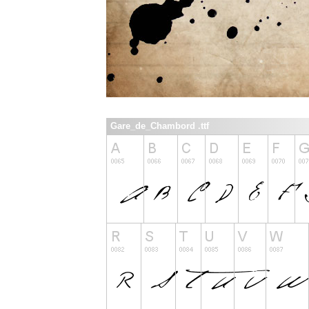
Gare_de_Chambord .ttf