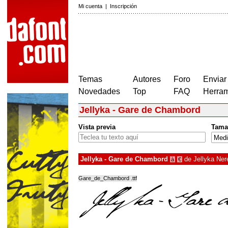
Mi cuenta
|
Inscripción
Temas
Autores
Foro
Enviar
Novedades
Top
FAQ
Herram
Jellyka - Gare de Chambord
Vista previa
Tama
Jellyka - Gare de Chambord
de
Jellyka Ne
à
€
Gare_de_Chambord .ttf