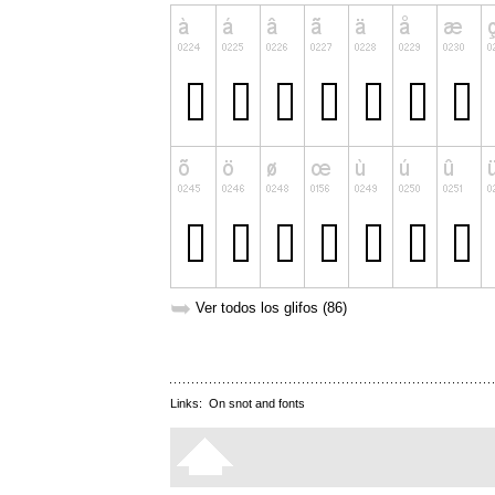
➥
Ver todos los glifos (86)
Links:
On snot and fonts