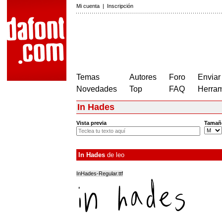
Mi cuenta
|
Inscripción
Temas
Autores
Foro
Enviar
Novedades
Top
FAQ
Herram
In Hades
Vista previa
Tamañ
In Hades
de
leo
InHades-Regular.ttf