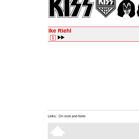
Ike Riehl
1
Links:
On snot and fonts