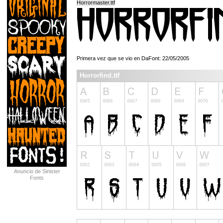
Horrormaster.ttf
Primera vez que se vio en DaFont: 22/05/2005
Horrorfind.ttf
Anuncio de Sinister
Fonts