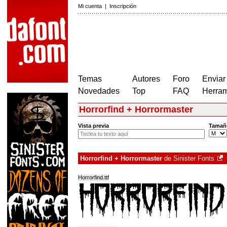
Mi cuenta
|
Inscripción
Temas
Autores
Foro
Enviar
Novedades
Top
FAQ
Herram
Horrorfind + Horrormaster
Vista previa
Tamañ
Horrorfind + Horrormaster
de
Sinister Fonts
Horrorfind.ttf