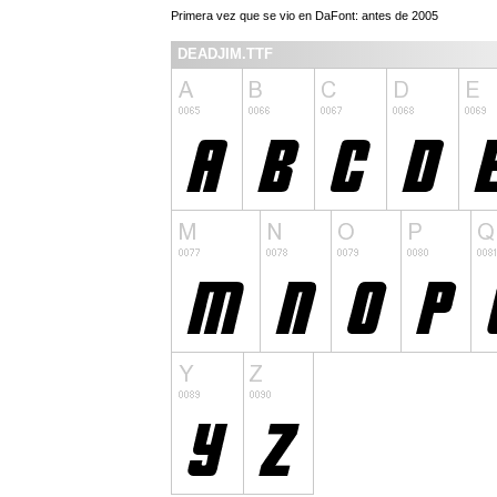
Primera vez que se vio en DaFont: antes de 2005
DEADJIM.TTF