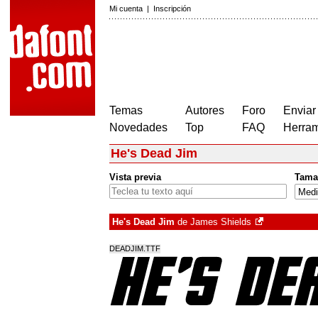
Mi cuenta
|
Inscripción
Temas
Autores
Foro
Enviar
Novedades
Top
FAQ
Herram
He's Dead Jim
Vista previa
Tama
He's Dead Jim
de
James Shields
DEADJIM.TTF