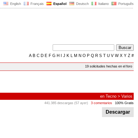
English
Français
Español
Deutsch
Italiano
Português
A
B
C
D
E
F
G
H
I
J
K
L
M
N
O
P
Q
R
S
T
U
V
W
X
Y
Z
#
19 solicitudes hechas en el foro
en
Tecno
>
Varios
441.385 descargas (57 ayer)
3 comentarios
100% Gratis
Descargar