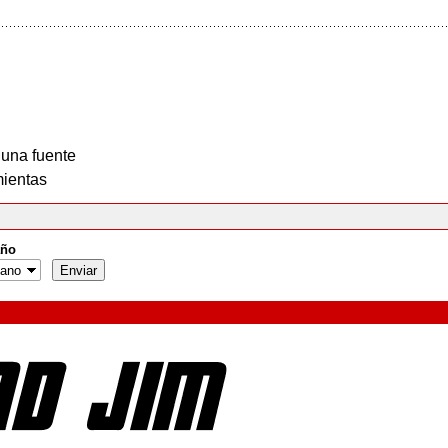
 una fuente
ientas
ño