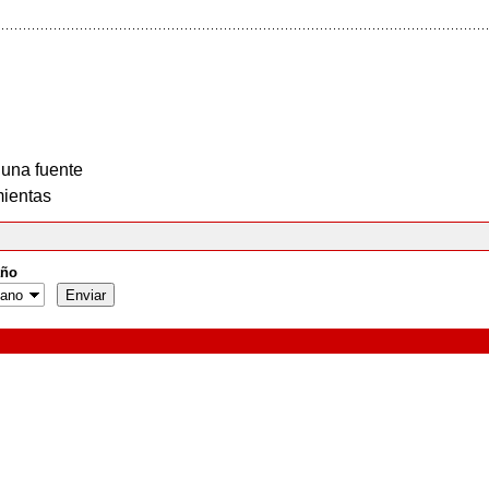
 una fuente
ientas
ño