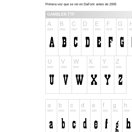
Primera vez que se vio en DaFont: antes de 2005
GAMBLER.TTF