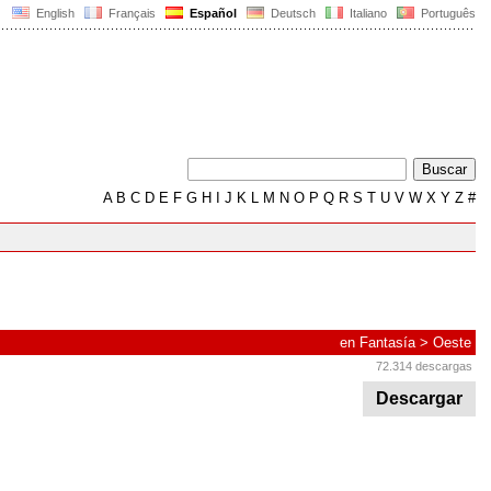
English
Français
Español
Deutsch
Italiano
Português
A
B
C
D
E
F
G
H
I
J
K
L
M
N
O
P
Q
R
S
T
U
V
W
X
Y
Z
#
en
Fantasía
>
Oeste
72.314 descargas
Descargar