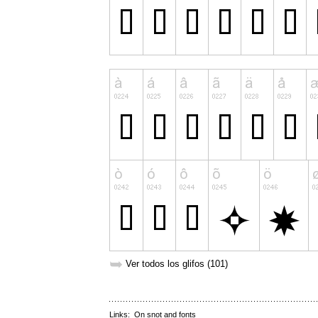
➥
Ver todos los glifos (101)
Links:
On snot and fonts