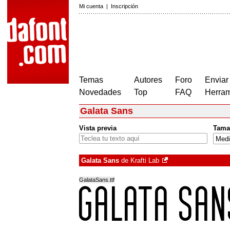
Mi cuenta
|
Inscripción
Temas
Autores
Foro
Enviar
Novedades
Top
FAQ
Herram
Galata Sans
Vista previa
Tama
Galata Sans
de
Krafti Lab
GalataSans.ttf