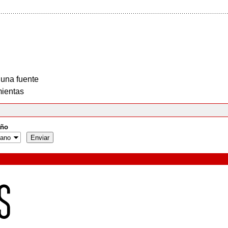
 una fuente
ientas
ño