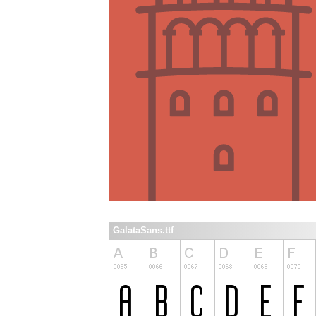
GalataSans.ttf