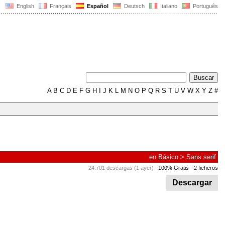
English
Français
Español
Deutsch
Italiano
Português
A
B
C
D
E
F
G
H
I
J
K
L
M
N
O
P
Q
R
S
T
U
V
W
X
Y
Z
#
en
Básico
>
Sans serif
24.701 descargas (1 ayer)
100% Gratis
- 2 ficheros
Descargar