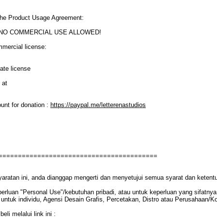
o the Product Usage Agreement:
SE. NO COMMERCIAL USE ALLOWED!
mmercial license:
ate license
 at
unt for donation :
https://paypal.me/letterenastudios
=========================================
yaratan ini, anda dianggap mengerti dan menyetujui semua syarat dan ketent
rluan "Personal Use"/kebutuhan pribadi, atau untuk keperluan yang sifatnya t
ntuk individu, Agensi Desain Grafis, Percetakan, Distro atau Perusahaan/Ko
i melalui link ini :