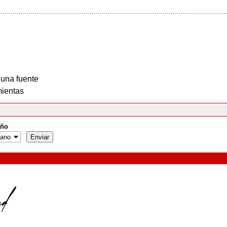
 una fuente
ientas
ño