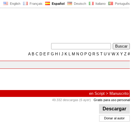
English
Français
Español
Deutsch
Italiano
Português
A
B
C
D
E
F
G
H
I
J
K
L
M
N
O
P
Q
R
S
T
U
V
W
X
Y
Z
#
en
Script
>
Manuscrito
49.332 descargas (6 ayer)
Gratis para uso personal
Descargar
Donar al autor