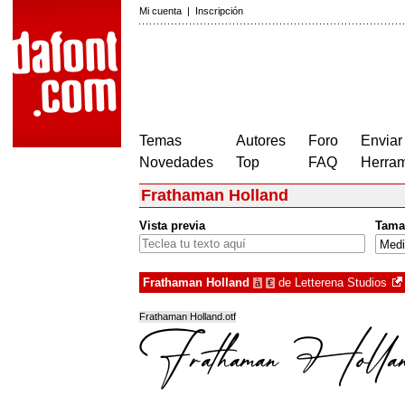
Mi cuenta
|
Inscripción
Temas
Autores
Foro
Enviar
Novedades
Top
FAQ
Herram
Frathaman Holland
Vista previa
Tama
Frathaman Holland
de
Letterena Studios
à
€
Frathaman Holland.otf