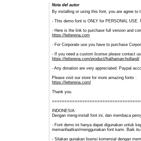
Nota del autor
By installing or using this font, you are agree t
- This demo font is ONLY for PERSONAL U
- Here is the link to purchase full version and co
https://letterena.com
- For Corporate use you have to purchase Corpor
- If you need a custom license please contact us
https://letterena.com/product/frathaman-holland/
- Any donation are very appreciated. Paypal acco
Please visit our store for more amazing fonts :
https://letterena.com/
Thank you.
===================================
INDONESIA:
Dengan meng-install font ini, dan membaca pers
- Font demo ini hanya dapat digunakan untuk kepe
memanfaatkan/menggunakan font kami. Baik itu u
- Silakan gunakan lisensi komersial dengan membel