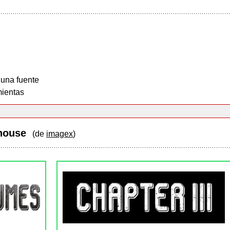
 una fuente
ientas
ehouse
(de
imagex
)