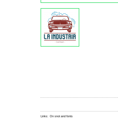
Links:
On snot and fonts