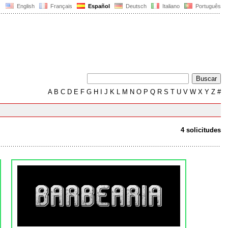
English
Français
Español
Deutsch
Italiano
Português
A
B
C
D
E
F
G
H
I
J
K
L
M
N
O
P
Q
R
S
T
U
V
W
X
Y
Z
#
4 solicitudes