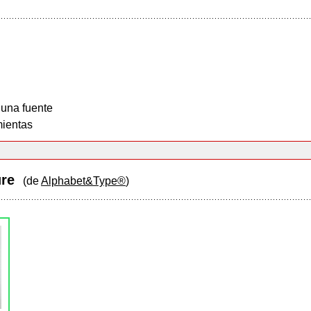
 una fuente
ientas
ture
(de
Alphabet&Type®
)