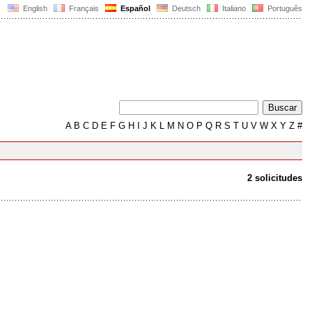
English
Français
Español
Deutsch
Italiano
Português
A
B
C
D
E
F
G
H
I
J
K
L
M
N
O
P
Q
R
S
T
U
V
W
X
Y
Z
#
2 solicitudes