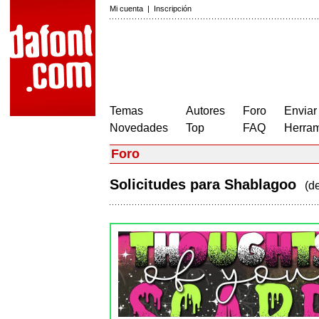
Mi cuenta
|
Inscripción
Temas
Autores
Foro
Enviar
Novedades
Top
FAQ
Herram
Foro
Solicitudes para Shablagoo
(d