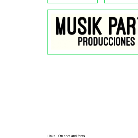
Links:
On snot and fonts