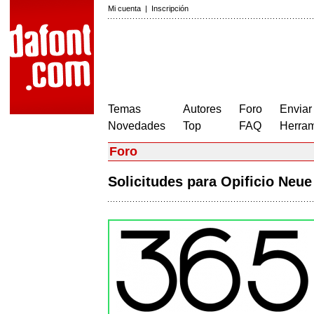
Mi cuenta
|
Inscripción
Temas
Autores
Foro
Enviar
Novedades
Top
FAQ
Herram
Foro
Solicitudes para Opificio Neu