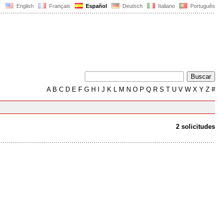
English
Français
Español
Deutsch
Italiano
Português
A
B
C
D
E
F
G
H
I
J
K
L
M
N
O
P
Q
R
S
T
U
V
W
X
Y
Z
#
2 solicitudes