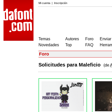
Mi cuenta
|
Inscripción
Temas
Autores
Foro
Enviar
Novedades
Top
FAQ
Herram
Foro
Solicitudes para Maleficio
(de
A