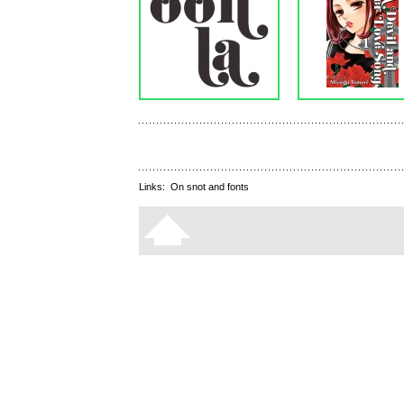
Links:
On snot and fonts