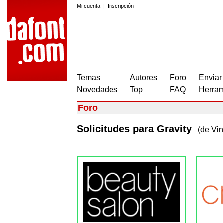
Mi cuenta
|
Inscripción
Temas
Autores
Foro
Enviar
Novedades
Top
FAQ
Herram
Foro
Solicitudes para Gravity
(de
Vi