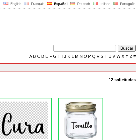
English
Français
Español
Deutsch
Italiano
Português
A
B
C
D
E
F
G
H
I
J
K
L
M
N
O
P
Q
R
S
T
U
V
W
X
Y
Z
#
12 solicitudes