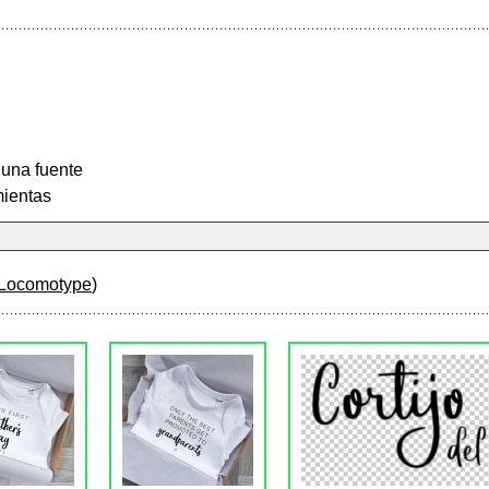
 una fuente
ientas
Locomotype
)