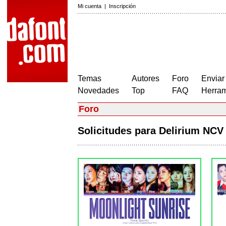
Mi cuenta
|
Inscripción
Temas
Autores
Foro
Enviar
Novedades
Top
FAQ
Herram
Foro
Solicitudes para Delirium NC