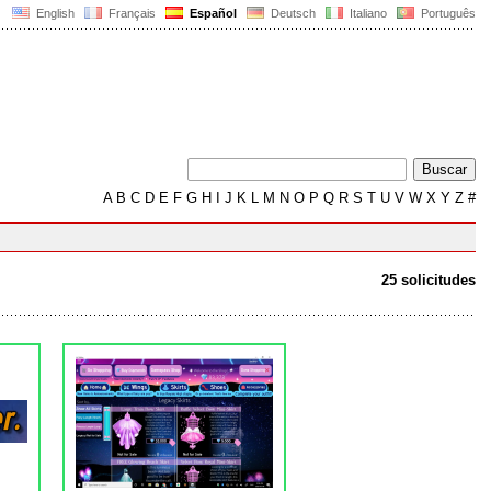
English
Français
Español
Deutsch
Italiano
Português
A
B
C
D
E
F
G
H
I
J
K
L
M
N
O
P
Q
R
S
T
U
V
W
X
Y
Z
#
25 solicitudes