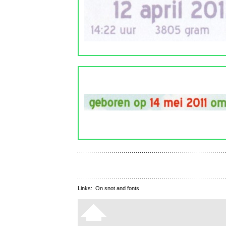
Links:
On snot and fonts