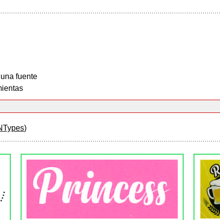
 una fuente
ientas
NTypes
)