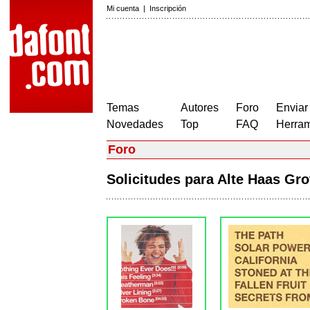
Mi cuenta
|
Inscripción
Temas
Autores
Foro
Enviar
Novedades
Top
FAQ
Herram
Foro
Solicitudes para Alte Haas G